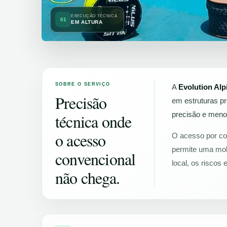
EXECUÇÃO TÉCNICA
01
EM ALTURA
SOBRE O SERVIÇO
A
Evolution Alp
Precisão
em estruturas p
precisão e menor
técnica onde
o acesso
O acesso por cor
permite uma mob
convencional
local, os riscos 
não chega.