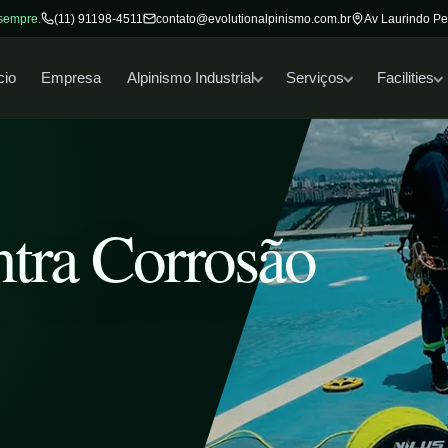
 sempre.
(11) 91198-4511
contato@evolutionalpinismo.com.br
Av Laurindo Pe
cio
Empresa
Alpinismo Industrial
Serviços
Facilities
ntra Corrosão