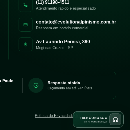
(11) 91198-4511
Atendimento rápido e especializado
contato@evolutionalpinismo.com.br
Resposta em horário comercial
Av Laurindo Pereira, 390
Mogi das Cruzes
-
SP
o Paulo
Resposta rápida
o
Orçamento em até 24h úteis
Política de Privacidade
•
Termos de Uso
•
Sitemap
FALE CONOSCO
Solicite uma avaliação