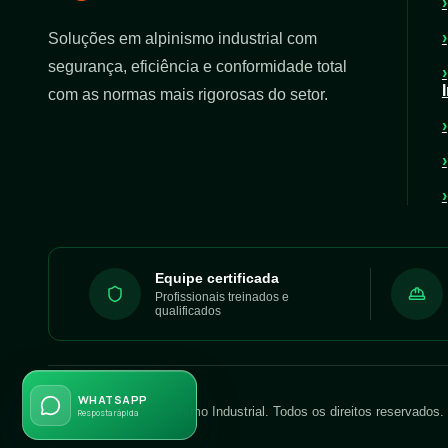
Soluções em alpinismo industrial com
segurança, eficiência e conformidade total
com as normas mais rigorosas do setor.
Equipe certificada
Profissionais treinados e
qualificados
WHATSAPP
©
2026
Evolution Alpinismo Industrial. Todos os direitos reservados.
Resposta rápida