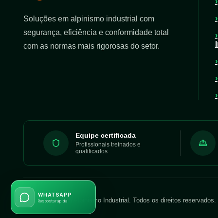
Soluções em alpinismo industrial com
segurança, eficiência e conformidade total
com as normas mais rigorosas do setor.
Equipe certificada
Profissionais treinados e
qualificados
WHATSAPP
©
2026
Evolution Alpinismo Industrial. Todos os direitos reservados.
Resposta rápida