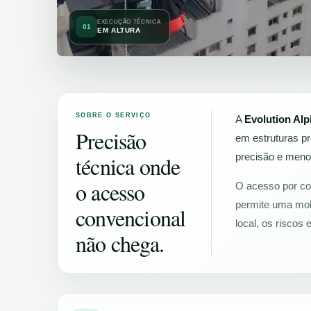
EXECUÇÃO TÉCNICA
01
EM ALTURA
SOBRE O SERVIÇO
A
Evolution Alp
Precisão
em estruturas p
precisão e menor
técnica onde
o acesso
O acesso por cor
permite uma mob
convencional
local, os riscos 
não chega.