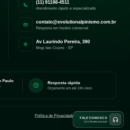
(11) 91198-4511
Atendimento rápido e especializado
contato@evolutionalpinismo.com.br
Resposta em horário comercial
Av Laurindo Pereira, 390
Mogi das Cruzes
-
SP
o Paulo
Resposta rápida
o
Orçamento em até 24h úteis
Política de Privacidade
•
Termos de Uso
•
Sitemap
FALE CONOSCO
Solicite uma avaliação