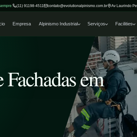
 sempre.
(11) 91198-4511
contato@evolutionalpinismo.com.br
Av Laurindo Pe
cio
Empresa
Alpinismo Industrial
Serviços
Facilities
e Fachadas em